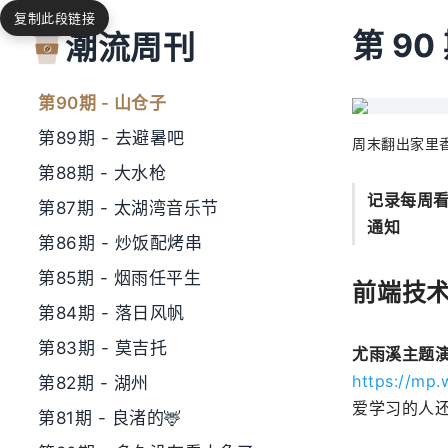
复制此段链接
第92期 - 木星一号
第 90 
潮流周刊
第91期 - 天目里
第90期 - 山仓子
第89期 - 去避暑吧
周末翻出家里
第88期 - 大水枪
记录每周
第87期 - 太湖湾音乐节
通知
第86期 - 炒饭配烤串
第85期 - 烟雨任平生
前端技
第84期 - 落日风帆
第83期 - 莫吉托
尤雨溪主题演
https://mp
第82期 - 湖州
爱学习的人
第81期 - 良渚的🦌