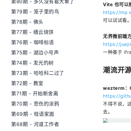
第80期 - 多久没有看大象了
Vite 也可
第79期 - 笼子里的鸟
https://mp
可以试试看
第78期 - 佛头
第77期 - 缙云烧饼
无界微前端
第76期 - 咖啡标语
https://jue
一种基于 if
第75期 - 湖边小号声
第74期 - 发光的树
潮流开
第73期 - 哈哈科二过了
第72期 - 教室
wezterm
第71期 - 开始断舍离
https://gi
第70期 - 悲伤的涂鸦
不得不说，这
去。
第69期 - 桂语家面
第68期 - 河道工作者