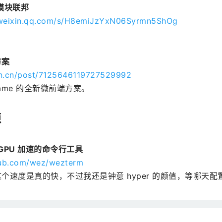
以模块联邦
.weixin.qq.com/s/H8emiJzYxN06Syrmn5ShOg
。
方案
jin.cn/post/7125646119727529992
rame 的全新微前端方案。
源
：GPU 加速的命令行工具
thub.com/wez/wezterm
个速度是真的快，不过我还是钟意 hyper 的颜值，等哪天