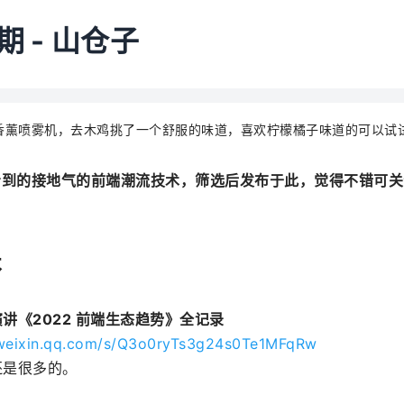
期 -
山仓子
香薰喷雾机，去木鸡挑了一个舒服的味道，喜欢柠檬橘子味道的可以试
看到的接地气的前端潮流技术，筛选后发布于此，觉得不错可关
术
讲《2022 前端生态趋势》全记录
.weixin.qq.com/s/Q3o0ryTs3g24s0Te1MFqRw
还是很多的。