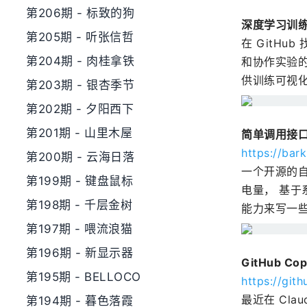
第206期 - 标致的狗
深度学习训练
第205期 - 听张信哲
在 GitH
第204期 - 肉桂拿铁
和协作实验的
供训练可视
第203期 - 银杏季节
第202期 - 夕阳西下
第201期 - 山里木屋
简单调用接口给
https://bar
第200期 - 云海日落
一个开源的自
第199期 - 键盘鼠标
电量， 基于
第198期 - 千层金树
能力来写一
第197期 - 喂流浪猫
第196期 - 新显示器
GitHub C
第195期 - BELLOCO
https://gith
最近在 Cla
第194期 - 暮色落霞