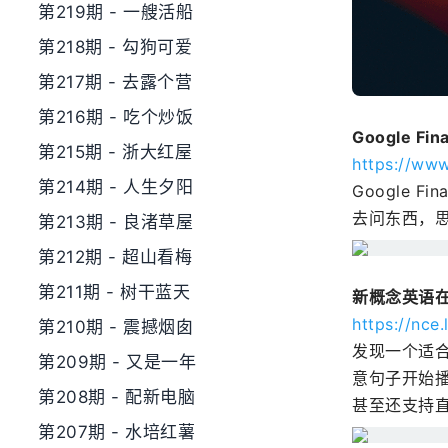
第219期 - 一艘活船
第218期 - 勾狗可爱
第217期 - 去露个营
第216期 - 吃个炒饭
Google Fi
第215期 - 浙大红屋
https://ww
第214期 - 人生夕阳
Google 
去问东西，
第213期 - 良渚草屋
第212期 - 超山看梅
第211期 - 树干蓝天
新概念英语
https://nce
第210期 - 震撼烟囱
发现一个适合
第209期 - 又是一年
意句子开始
第208期 - 配新电脑
甚至还支持
第207期 - 水培红薯