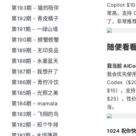
Copilot
第193期 - 猫的陪伴
常高，支持 C
第192期 - 青皮橘子
了，非常推
第191期 - 一绿山墙
第190期 - 螃蟹螃蟹
随便看
第189期 - 无印良品
第188期 - 水墨蓝天
我当前 AIC
第187期 - 我想开了
我会优先使用 
第186期 - 青柠冷饮
Codex（$
$10），支持 
第185期 - 光照之美
$25），性价比
第184期 - mamala
当。
第183期 - 飞翔的鸟
第182期 - 煎个牛排
1024 祝你
第181期 - 水培薄荷