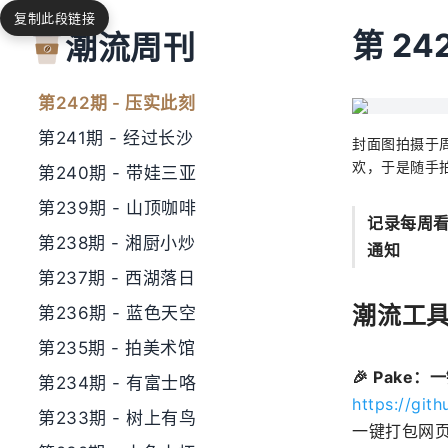
复制此段链接
第244期 - 飞机飞过
第 242
潮流周刊
第243期 - 森泊不错
第242期 - 压实此刻
第241期 - 经过长沙
封面图拍摄于
欢，于是随手
第240期 - 带娃三亚
第239期 - 山顶咖啡
记录每周看
第238期 - 湘厨小炒
通知
第237期 - 西湖落日
潮流工
第236期 - 蓝色天空
第235期 - 拍美术馆
🎉 Pak
第234期 - 有富士咯
https://git
第233期 - 树上有鸟
一键打包网页生