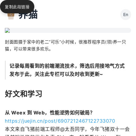
复制此段链接
养猫
En
封面图摄于家中的老二”可乐”小时候，很推荐程序员(领)养一只
猫，可以带来很多欢乐。
记录每周看到的前端潮流技术，筛选后用接地气方式
发布于此，关注此专栏可以及时收到更新~
好文和学习
从 Weex 到 Web，性能逆势如何破局？
https://juejin.cn/post/6907212467122733070
本文来自飞猪前端工程师@太吾同学，今年飞猪双十一会